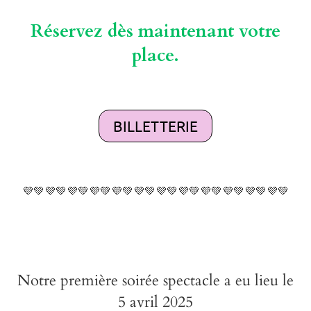
Réservez dès maintenant votre
place.
BILLETTERIE
💜💚💜💚💜💚💜💚💜💚💜💚💜💚💜💚💜💚💜💚💜💚💜💚
Notre première soirée spectacle a eu lieu le
5 avril 2025